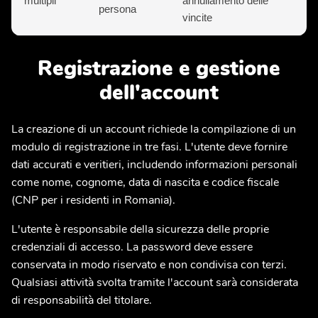
multipli
annullamento delle
persona
vincite
Registrazione e gestione
dell'account
La creazione di un account richiede la compilazione di un
modulo di registrazione in tre fasi. L'utente deve fornire
dati accurati e veritieri, includendo informazioni personali
come nome, cognome, data di nascita e codice fiscale
(CNP per i residenti in Romania).
L'utente è responsabile della sicurezza delle proprie
credenziali di accesso. La password deve essere
conservata in modo riservato e non condivisa con terzi.
Qualsiasi attività svolta tramite l'account sarà considerata
di responsabilità del titolare.