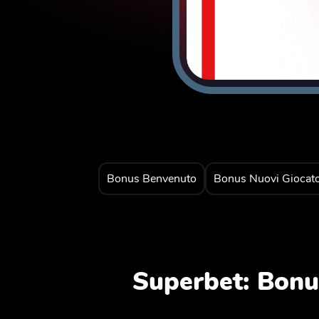
Bonus Benvenuto
Bonus Nuovi Giocato
Superbet: Bonu