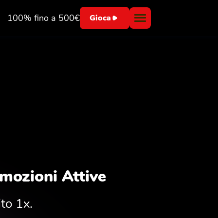
100% fino a 500€
Gioca
mozioni Attive
to 1x.