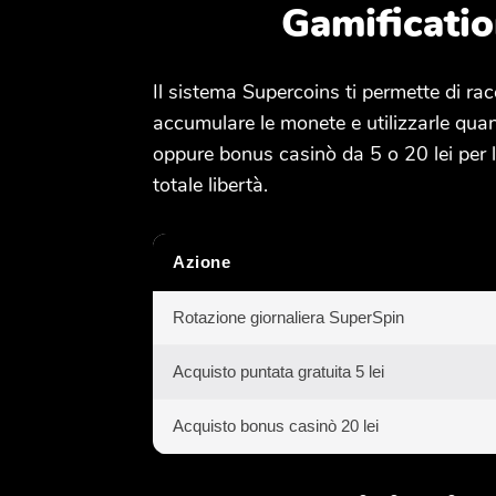
Gamificatio
Il sistema Supercoins ti permette di rac
accumulare le monete e utilizzarle quan
oppure bonus casinò da 5 o 20 lei per le
totale libertà.
Azione
Rotazione giornaliera SuperSpin
Acquisto puntata gratuita 5 lei
Acquisto bonus casinò 20 lei