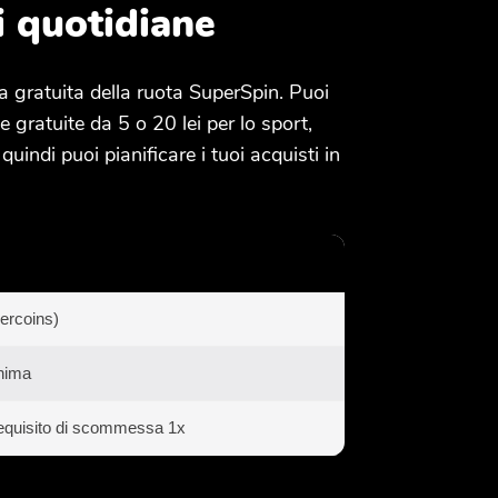
i quotidiane
ra gratuita della ruota SuperSpin. Puoi
 gratuite da 5 o 20 lei per lo sport,
indi puoi pianificare i tuoi acquisti in
ercoins)
inima
 requisito di scommessa 1x