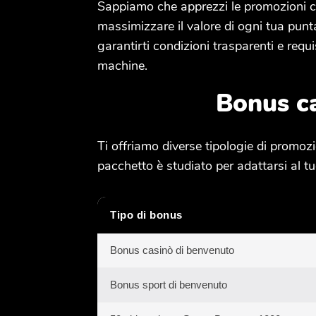
Sappiamo che apprezzi le promozioni c
massimizzare il valore di ogni tua punta
garantirti condizioni trasparenti e requ
machine.
Bonus ca
Ti offriamo diverse tipologie di promozio
pacchetto è studiato per adattarsi al tu
Tipo di bonus
Bonus casinò di benvenuto
Bonus sport di benvenuto