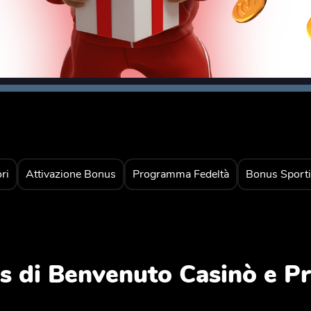
ri
Attivazione Bonus
Programma Fedeltà
Bonus Sporti
s di Benvenuto Casinò e Pr