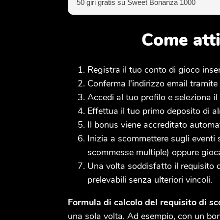
50 giri gratis su Sweet Bonanza 1000
Come atti
Registra il tuo conto di gioco inse
Conferma l'indirizzo email tramite i
Accedi al tuo profilo e seleziona i
Effettua il tuo primo deposito di 
Il bonus viene accreditato automa
Inizia a scommettere sugli eventi
scommesse multiple) oppure gioca 
Una volta soddisfatto il requisit
prelevabili senza ulteriori vincoli.
Formula di calcolo del requisito di 
una sola volta. Ad esempio, con un bonu