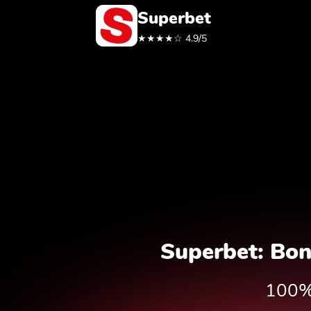
Superbet
★★★★☆ 4.9/5
Superbet: Bon
100% 